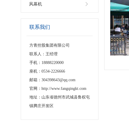
风幕机
联系我们
方青控股集团有限公司
联系人：王经理
手机：18888220000
座机：0534-2226666
邮箱：304398643@qq.com
官网：http://www.fangqingkt.com
地址：山东省德州市武城县鲁权屯
镇腾庄开发区