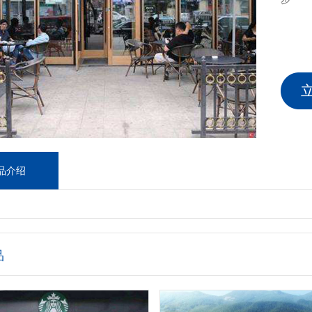
品介绍
品