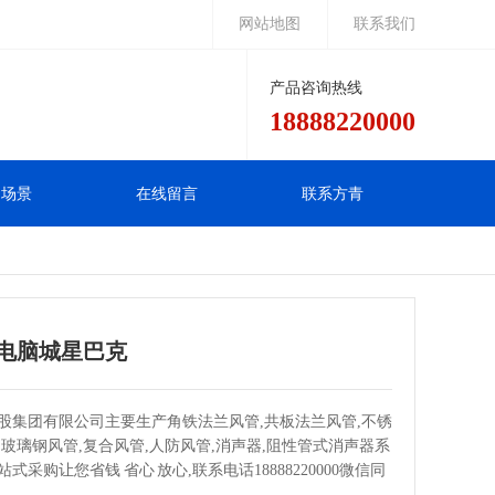
网站地图
联系我们
产品咨询热线
18888220000
司场景
在线留言
联系方青
电脑城星巴克
股集团有限公司主要生产角铁法兰风管,共板法兰风管,不锈
,玻璃钢风管,复合风管,人防风管,消声器,阻性管式消声器系
式采购让您省钱 省心 放心,联系电话18888220000微信同