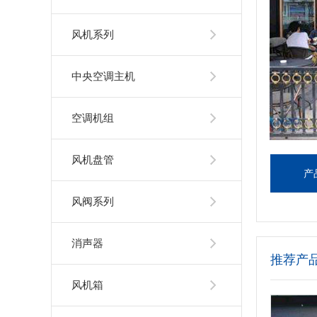
风机系列
中央空调主机
空调机组
风机盘管
产
风阀系列
消声器
推荐产
风机箱