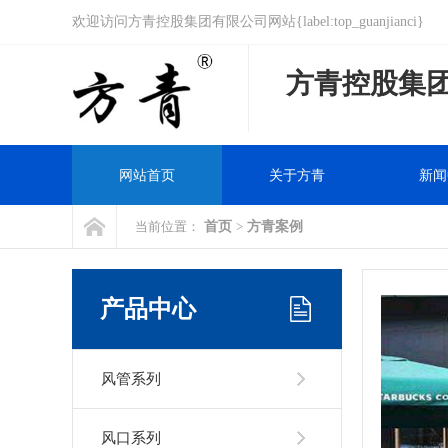
欢迎访问方青控股集团有限公司网站{label:top_guanjianci}
方青控股集
网站首页
关于方青
新闻
当前位置：
首页
>
方青案例
产品中心
风管系列
风口系列